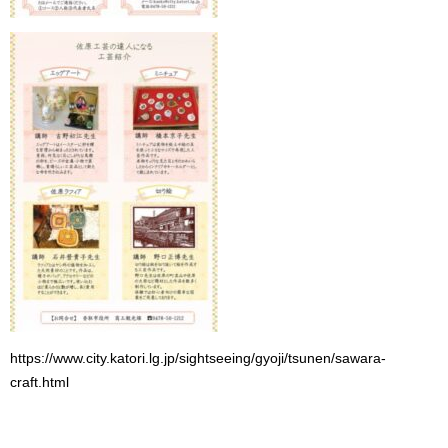
https://www.city.katori.lg.jp/sightseeing/gyoji/tsunen/sawara-
craft.html