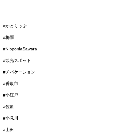
#かとりっぷ
#梅雨
#NipponiaSawara
#観光スポット
#チバケーション
#香取市
#小江戸
#佐原
#小見川
#山田